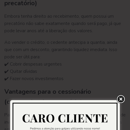
precatório)
Embora tenha direito ao recebimento, quem possui um
precatório não sabe exatamente quando será pago, já que
pode levar anos até a liberação dos valores.
Ao vender o crédito, o cedente antecipa a quantia, ainda
que com um desconto, garantindo liquidez imediata. Isso
pode ser útil para:
✔️ Cobrir despesas urgentes
✔️ Quitar dívidas
✔️ Fazer novos investimentos
Vantagens para o cessionário
(comprador do precatório)
Para quem compra, essa operação representa uma forma de
investimento. O precatório adquirido tende a valorizar, pois
sofre correção monetária e incidência de juros até o