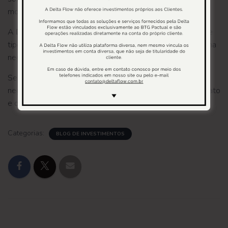
momento do pagamento.
A
Delta Flow
é uma das empresas especializadas nesse
tipo de operação, oferecendo segurança e transparência na
negociação.
Se quiser saber mais sobre como funciona esse tipo de
negociação, a
Delta Flow
pode te ajudar. Entre em contato
e descubra as melhores condições para o seu caso!
Categorias:
BLOG DE INVESTIMENTOS