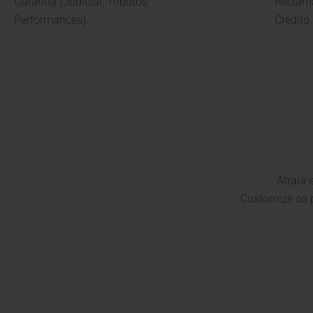
Garantia (Judicial, Tributos,
Reclama
Performances).
Crédito
Atraia 
Customize os 