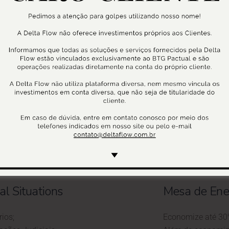
ativos
Investment 
M&A;
ECM;
e Crédito;
DCM.
al Situations
Mesa de Ene
rios;
Economize até 30%