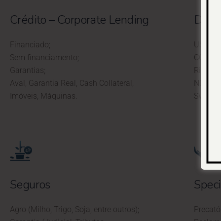
Crédito – Corporate Lending
Deriv
Financiado;
USD;
Sem financiamento;
CCP;
Garantias;
Risco d
Aval, Garantia Real, Cash Collateral,
NDF;
Imóveis, Máquinas.
SWAP.
Seguros
Speci
Agro (Milho, Trigo, Soja, entre outros);
Precató