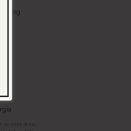
Banking
rgia
 na conta de luz;