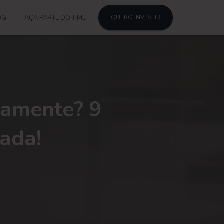
OG
FAÇA PARTE DO TIME
QUERO INVESTIR
tamente? 9
nada!