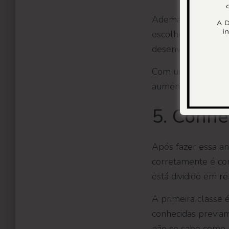
Ademais, é uma ques
escolher múltiplos 
desenvolver um pl
Com uma estratégia
aumentar continuam
5. Conhe
Após fazer essa an
corretamente é con
está dividido em
re
A primeira classe 
conhecidas previam
não se sabe como (