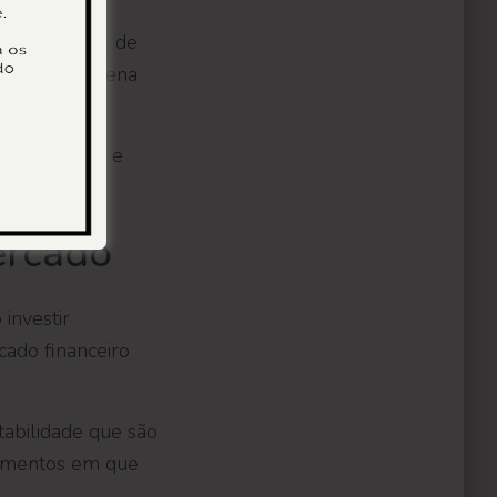
ra — ou seja, de
tão, vale a pena
par dinheiro e
ercado
investir
cado financeiro
tabilidade que são
stimentos em que