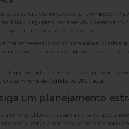
tfólio.
análise de cenário econômico deve ter um impacto limit
sões. Para o longo prazo, por exemplo, o desempenho n
tre pode não impactar o resultado geral.
mbém se faz necessário compor uma análise robusta e qu
 maneira, você terá a oportunidade de entender as pers
ntro do que mais interessa no mercado diariamente? Ac
 os dias, no
canal do YouTube do BTG Pactual.
e siga um planejamento estr
as anteriores, elabore um planejamento estratégico para i
quanto você pretende alocar nesse primeiro momento e 