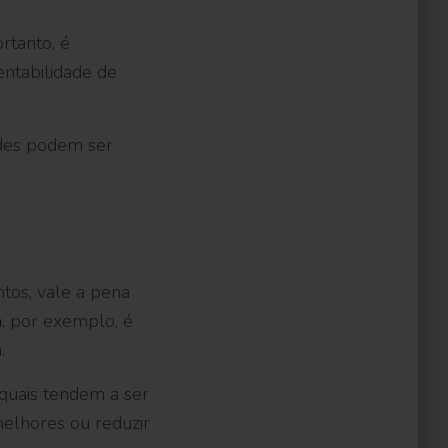
rtanto, é
entabilidade de
ades podem ser
ntos, vale a pena
a
, por exemplo, é
.
quais tendem a ser
melhores ou reduzir