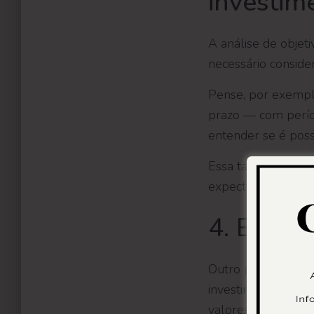
investim
A análise de objet
necessário conside
Pense, por exempl
prazo — com períod
entender se é poss
Essa também é uma
expectativas de
cu
4. Entend
Outro passo fundam
investir nesse pri
valores mínimos qu