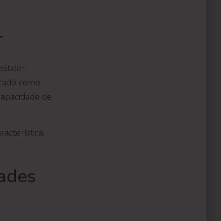
r
stidor,
ficado como
capacidade de
acterística,
dades