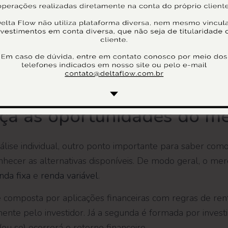
tão que interfere na capacidade de diversificar a cartei
ativos ao iniciar os seus aportes. Para otimizar essa ques
anejamento financeiro.
 voltada para o equilíbrio do orçamento, é possível pou
ente sua capacidade de investir.
ça as oportunidades do m
álise individual, outro ponto importante para saber como 
hecer as alternativas disponíveis. De modo geral, o mer
nda fixa
e
renda variável
.
é composta por aplicações financeiras com regras de ren
ente pelo investidor. Já a segunda é formada por inve
ou se) ocorrerá o retorno financeiro.