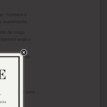
bter. Também é
e investimento.
nto de longo
bjetivos ajuda a
para atingir as
em disponível para
timentos com