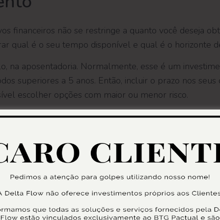
ento
ivos financeiros não se restringe a quanto você deseja o
rar qual é o seu tempo disponível e qual é o horizonte d
o, na aposentadoria. Normalmente, esse é um investime
os superiores a 5 anos. Então, incluir o prazo nos seus o
ível escolher opções com maior ou menor risco.
 forma de compreender quanto será necessário aportar 
rto, médio e longo prazo
.
a o seu capital disponível
ental é considerar qual é o nível de capital que você t
meiro momento. Isso é importante porque existem inves
e devem ser disponibilizados.