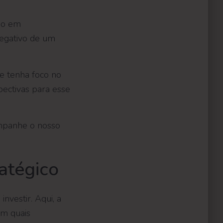
ado em
egativo de um
e tenha foco no
pectivas para esse
ompanhe o nosso
atégico
nvestir. Aqui, a
em quais