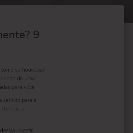
mente? 9
a, como se houvesse
depende de uma
uadas para você.
 sentido para a
 diminuir a
deseja investir