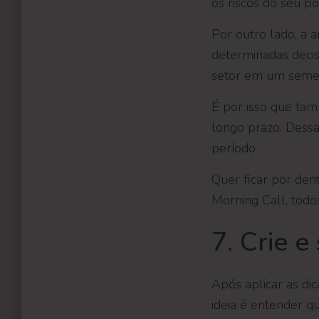
os riscos do seu por
Por outro lado, a 
determinadas deci
setor em um semes
É por isso que ta
longo prazo. Dessa
período.
Quer ficar por de
Morning Call, todos
7. Crie 
Após aplicar as dic
ideia é entender 