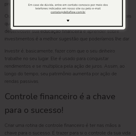
promovem tais vantagens também em relação ao futuro.
Ou seja, você estará se esforçando hoje para viver com mais
qualidade e conforto em breve. Nesse sentido, procurar
desenvolver sua
educação financeira
e aprender sobre
investimentos é a melhor sugestão que poderíamos lhe dar.
Investir é, basicamente, fazer com que o seu dinheiro
trabalhe no seu lugar. Ele é usado para conquistar
rendimentos e se multiplica pela ação de juros. Assim, ao
longo do tempo, seu patrimônio aumenta por ação de
rendas passivas.
Controle financeiro é a chave
para o sucesso!
Criar uma rotina de controle financeiro é ter nas mãos a
chave para o sucesso. É trazer para si o controle da sua vida