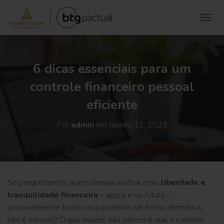
ALTE
6 dicas essenciais para um
controle financeiro pessoal
eficiente
Por
admin
em
Janeiro 11, 2023
Se perguntarmos quem deseja usufruir mais
liberdade e
tranquilidade financeira
– agora e no futuro –
provavelmente todos responderiam de forma afirmativa,
não é mesmo? O que muitos não sabem é que o caminho