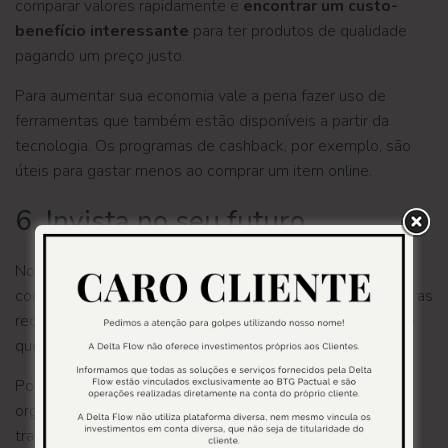
comparar valores rapidamente e
encontrar um custo-
benefício interessante
para ter produtos de qualidade
pagando um preço justo.
Para aumentar sua economia vale a pena fazer uso de
ferramentas que também estão disponíveis a partir da
tecnologia. Os programas de cashback, por exemplo, são
úteis para gastar menos ao comprar um item online.
6. Invista no seu futuro
Nossa última dica é também o grande diferencial do
controle financeiro. De pouco adiantará você seguir todas as
recomendações se não souber o que fazer com o dinheiro
que passará a sobrar todos os meses, não é?
Por isso, siga a dica de
investir no seu futuro.
A
organização financeira ajuda a ter mais equilíbrio e
tranquilidade hoje. Em complemento, os investimentos