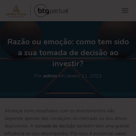
ALTE
Razão ou emoção: como tem sido
a sua tomada de decisão ao
investir?
Por
admin
em
Janeiro 11, 2023
Alcançar bons resultados com os investimentos não
depende apenas das condições do mercado ou dos ativos
disponíveis. A
tomada de decisão
também tem uma grande
influência no seu desempenho. Por isso, é essencial saber