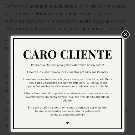
Como você acompanhou, decisões racionais são baseadas
em critérios e elementos objetivos. Por isso, fazer as
melhores escolhas no mercado financeiro exige que você
determine algumas premissas antes de começar a investir.
Se você decidir que deseja ter boas empresas na sua
carteira de ações, por exemplo, é importante definir o que
caracteriza uma companhia de qualidade para você.
Para alguns investidores, boas empresas são aquelas
que
pagam mais dividendos
. Para outros, as melhores
companhias para compor o portfólio podem ser aquelas
com alto potencial de crescimento, por exemplo.
Também é preciso estabelecer o nível de risco que você
está disposto a correr e quais oportunidades fazem sentido
para a sua estratégia. Assim, você terá orientações
relevantes para tomar uma decisão.