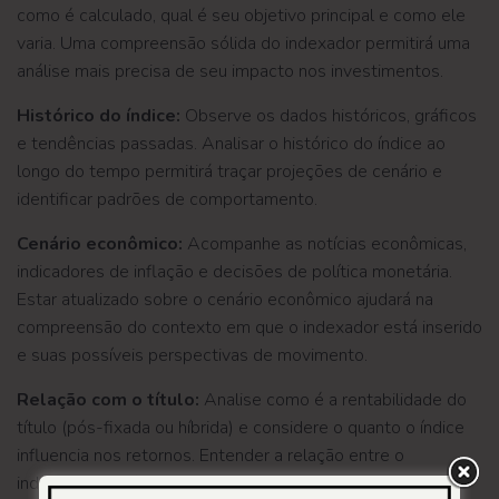
como é calculado, qual é seu objetivo principal e como ele
varia. Uma compreensão sólida do indexador permitirá uma
análise mais precisa de seu impacto nos investimentos.
Histórico do índice:
Observe os dados históricos, gráficos
e tendências passadas. Analisar o histórico do índice ao
longo do tempo permitirá traçar projeções de cenário e
identificar padrões de comportamento.
Cenário econômico:
Acompanhe as notícias econômicas,
indicadores de inflação e decisões de política monetária.
Estar atualizado sobre o cenário econômico ajudará na
compreensão do contexto em que o indexador está inserido
e suas possíveis perspectivas de movimento.
Relação com o título:
Analise como é a rentabilidade do
título (pós-fixada ou híbrida) e considere o quanto o índice
influencia nos retornos. Entender a relação entre o
indexador e o título de investimento permitirá avaliar o