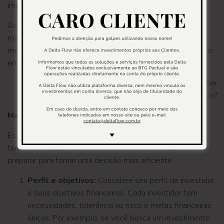
impacto do indexador nos retornos esperados.
Ao considerar esses pontos em sua análise, você estará
mais bem preparado para tomar decisões informadas no
mercado financeiro, maximizando suas chances de
sucesso
em seus investimentos.
Continue lendo: Indexador de Investimentos: Como saber
qual o melhor?
Mas afinal, qual o melhor indexador?
Escolher o melhor indexador para seus investimentos não
tem uma resposta definitiva, mas há maneiras de se
preparar para tomar uma decisão mais eficiente.
Perfil e objetivos:
Considere seu perfil de investidor
e seus objetivos financeiros. Cada investidor tem
necessidades, tolerância ao risco e metas financeiras
únicas. Por exemplo, se você busca um investimento