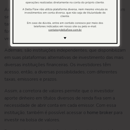
Ao estudar sobre instituições financeiras, também é comum
se deparar com as corretoras de valores. Isso porque elas
também atuam na mediação dos investimentos. Dessa
forma, elas são responsáveis por intermediar a compra e
venda de diferentes
ativos
e produtos financeiros.
Ademais, são instituições independentes, que disponibilizam
em suas plataformas alternativas de investimento das mais
diversas instituições financeiras. Os investidores têm
acesso, então, a diversas possibilidades, com diferentes
taxas, emissores e prazos.
Assim, a corretora de valores permite que o investidor
aporte dinheiro em títulos diversos de renda fixa sem a
necessidade de abrir conta em cada emissor. Com essa
instituição, também é possível acessar o
home broker
para
investir na bolsa de valores.