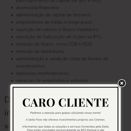
para suprimento de capital (de giro e fixo);
assessoria financeira;
administração de capital de terceiros;
empréstimos de médio e longo prazo;
aquisição de valores e títulos mobiliários;
operação de Subscrição de Ações ou IPO;
emissão de títulos, como CDB e RDB;
emissão de debêntures;
administração e venda de cotas de fundos de
investimentos;
depósitos interfinanceiros;
repasses de empréstimos externos.
Diferença entre o banco de
investimento e a corretora de
valores